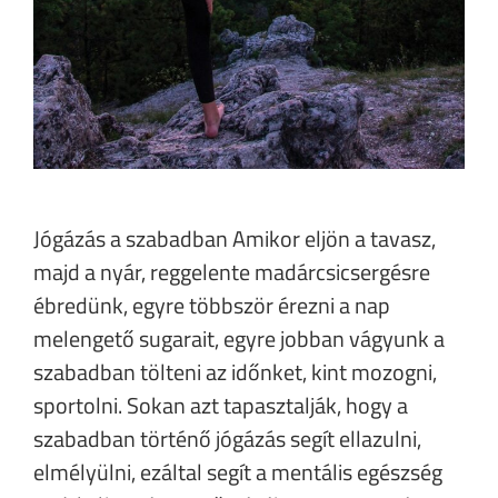
Jógázás a szabadban Amikor eljön a tavasz,
majd a nyár, reggelente madárcsicsergésre
ébredünk, egyre többször érezni a nap
melengető sugarait, egyre jobban vágyunk a
szabadban tölteni az időnket, kint mozogni,
sportolni. Sokan azt tapasztalják, hogy a
szabadban történő jógázás segít ellazulni,
elmélyülni, ezáltal segít a mentális egészség