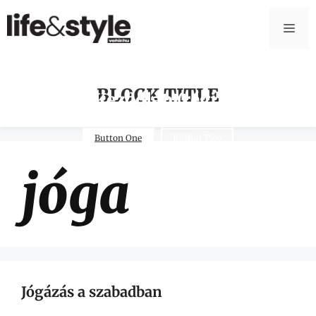
BLOCK TITLE
Kezdőlap (régi)
Button One
Button Two
jóga
Jógázás a szabadban