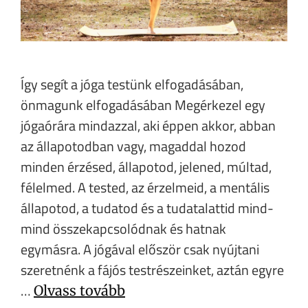
Így segít a jóga testünk elfogadásában,
önmagunk elfogadásában Megérkezel egy
jógaórára mindazzal, aki éppen akkor, abban
az állapotodban vagy, magaddal hozod
minden érzésed, állapotod, jelened, múltad,
félelmed. A tested, az érzelmeid, a mentális
állapotod, a tudatod és a tudatalattid mind-
mind összekapcsolódnak és hatnak
egymásra. A jógával először csak nyújtani
szeretnénk a fájós testrészeinket, aztán egyre
…
Olvass tovább