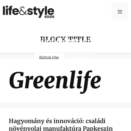
BLOCK TITLE
Kezdőlap (régi)
Button One
Button Two
Greenlife
Hagyomány és innováció: családi
növényolaj manufaktúra Papkeszin