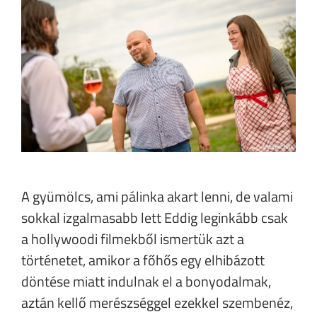
A gyümölcs, ami pálinka akart lenni, de valami
sokkal izgalmasabb lett Eddig leginkább csak
a hollywoodi filmekből ismertük azt a
történetet, amikor a főhős egy elhibázott
döntése miatt indulnak el a bonyodalmak,
aztán kellő merészséggel ezekkel szembenéz,