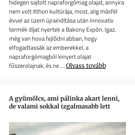
hidegen sajtolt napraforgómag olajat, annyira
nem volt itthon kultúrája, most, alig másfél
évvel az üzem újraindítása után Innovatív
termék díjat nyertek a Bakony Expón. Igaz,
még van hova fejlődni abban, hogy
elfogadtassák az emberekkel, a
napraforgómagból kinyert olajat
fűszerolajnak, és ne …
Olvass tovább
A gyümölcs, ami pálinka akart lenni,
de valami sokkal izgalmasabb lett