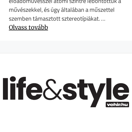
előadóművésszel atomi szintre lebontottuk a
művészekkel, és úgy általában a műszettel
szemben támasztott sztereotípiákat. …
Olvass tovább