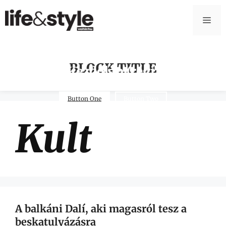
BLOCK TITLE
Kezdőlap (régi)
Button One
Button Two
Kult
A balkáni Dalí, aki magasról tesz a
beskatulyázásra