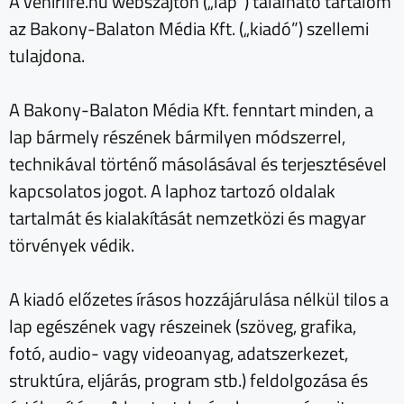
A vehirlife.hu webszájton („lap”) található tartalom
az Bakony-Balaton Média Kft. („kiadó”) szellemi
tulajdona.
A Bakony-Balaton Média Kft. fenntart minden, a
lap bármely részének bármilyen módszerrel,
technikával történő másolásával és terjesztésével
kapcsolatos jogot. A laphoz tartozó oldalak
tartalmát és kialakítását nemzetközi és magyar
törvények védik.
A kiadó előzetes írásos hozzájárulása nélkül tilos a
lap egészének vagy részeinek (szöveg, grafika,
fotó, audio- vagy videoanyag, adatszerkezet,
struktúra, eljárás, program stb.) feldolgozása és