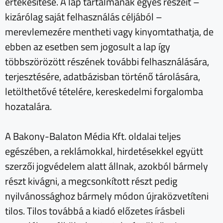
értékesítése. A lap tartalmának egyes részeit –
kizárólag saját felhasználás céljából –
merevlemezére mentheti vagy kinyomtathatja, de
ebben az esetben sem jogosult a lap így
többszörözött részének további felhasználására,
terjesztésére, adatbázisban történő tárolására,
letölthetővé tételére, kereskedelmi forgalomba
hozatalára.
A Bakony-Balaton Média Kft. oldalai teljes
egészében, a reklámokkal, hirdetésekkel együtt
szerzői jogvédelem alatt állnak, azokból bármely
részt kivágni, a megcsonkított részt pedig
nyilvánossághoz bármely módon újraközvetíteni
tilos. Tilos továbbá a kiadó előzetes írásbeli