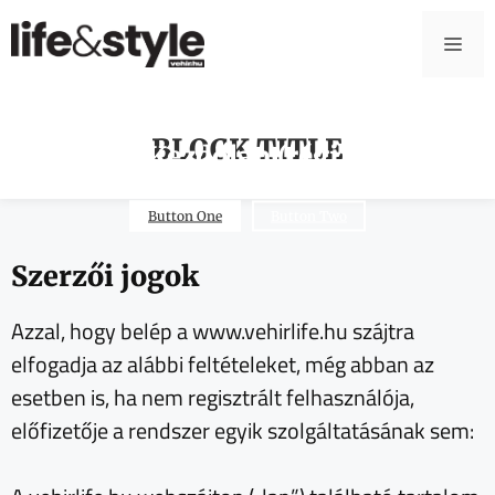
BLOCK TITLE
Kezdőlap (régi)
Button One
Button Two
Szerzői jogok
Azzal, hogy belép a www.vehirlife.hu szájtra
elfogadja az alábbi feltételeket, még abban az
esetben is, ha nem regisztrált felhasználója,
előfizetője a rendszer egyik szolgáltatásának sem: