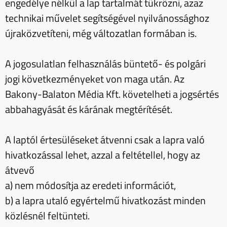
engedélye nélkül a lap tartalmát tükrözni, azaz
technikai művelet segítségével nyilvánossághoz
újraközvetíteni, még változatlan formában is.
A jogosulatlan felhasználás büntető- és polgári
jogi következményeket von maga után. Az
Bakony-Balaton Média Kft. követelheti a jogsértés
abbahagyását és kárának megtérítését.
A laptól értesüléseket átvenni csak a lapra való
hivatkozással lehet, azzal a feltétellel, hogy az
átvevő
a) nem módosítja az eredeti információt,
b) a lapra utaló egyértelmű hivatkozást minden
közlésnél feltünteti.