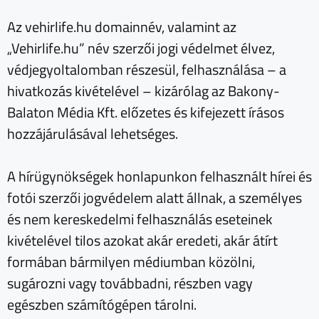
Az vehirlife.hu domainnév, valamint az
„Vehirlife.hu” név szerzői jogi védelmet élvez,
védjegyoltalomban részesül, felhasználása – a
hivatkozás kivételével – kizárólag az Bakony-
Balaton Média Kft. előzetes és kifejezett írásos
hozzájárulásával lehetséges.
A hírügynökségek honlapunkon felhasznált hírei és
fotói szerzői jogvédelem alatt állnak, a személyes
és nem kereskedelmi felhasználás eseteinek
kivételével tilos azokat akár eredeti, akár átírt
formában bármilyen médiumban közölni,
sugározni vagy továbbadni, részben vagy
egészben számítógépen tárolni.