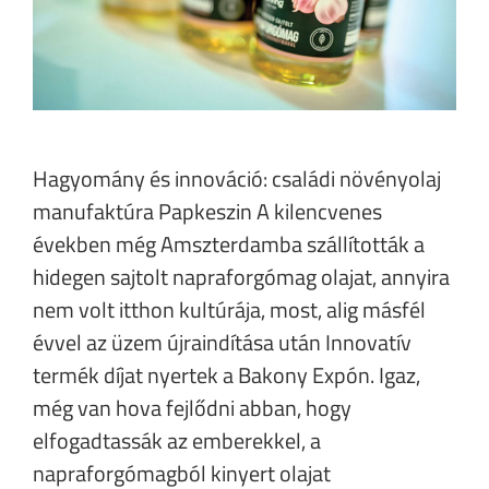
Hagyomány és innováció: családi növényolaj
manufaktúra Papkeszin A kilencvenes
években még Amszterdamba szállították a
hidegen sajtolt napraforgómag olajat, annyira
nem volt itthon kultúrája, most, alig másfél
évvel az üzem újraindítása után Innovatív
termék díjat nyertek a Bakony Expón. Igaz,
még van hova fejlődni abban, hogy
elfogadtassák az emberekkel, a
napraforgómagból kinyert olajat