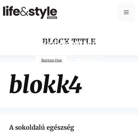
BLOCK TITLE
Kezdőlap (régi)
Button One
Button Two
blokk4
A sokoldalú egészség