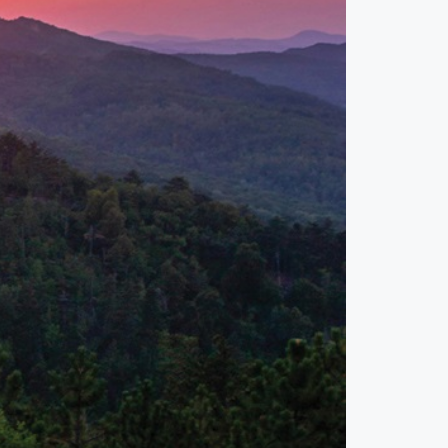
évtizedek
óta
szórakoztatja
a
veszprémi
közönséget.
Megkeresésünkre,
hogy
belelássunk
a
szerepek
mögött
rejlő
személyiségbe,
igent
mondott,
bár
hamar
kétségei
támadtak: