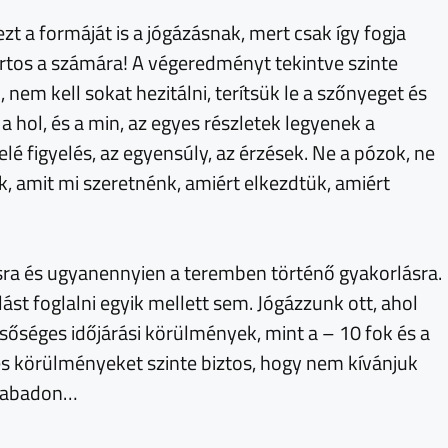
ezt a formáját is a jógázásnak, mert csak így fogja
rtos a számára! A végeredményt tekintve szinte
em kell sokat hezitálni, terítsük le a szőnyeget és
a hol, és a min, az egyes részletek legyenek a
é figyelés, az egyensúly, az érzések. Ne a pózok, ne
k, amit mi szeretnénk, amiért elkezdtük, amiért
ra és ugyanennyien a teremben történő gyakorlásra.
ást foglalni egyik mellett sem. Jógázzunk ott, ahol
sőséges időjárási körülmények, mint a – 10 fok és a
ges körülményeket szinte biztos, hogy nem kívánjuk
szabadon…