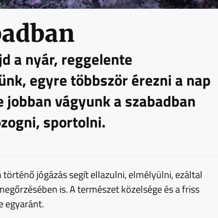
badban
jd a nyár, reggelente
nk, egyre többször érezni a nap
e jobban vágyunk a szabadban
zogni, sportolni.
örténő jógázás segít ellazulni, elmélyülni, ezáltal
megőrzésében is. A természet közelsége és a friss
e egyaránt.