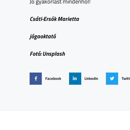
Jó gyakorlást mindenhol!
Csáti-Ersók Marietta
jógaoktató
Fotó: Unsplash
Facebook
Linkedin
Twit