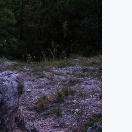
mit
tudna
mondani
magáról?
Világgá
mentem,
majd
jövök!
Tavaly
nyáron
harmincegy
napos
szabadságra
mentem.