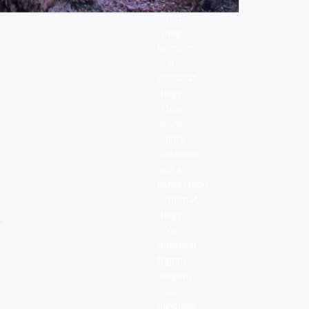
Ekkorra
érett
meg
bennem
a
gondolat,
hogy
ideje
lenne
valóra
váltanom
azt a
kamaszkori
álmomat,
hogy
kis
túlzással
fogom
magam
és
elindulok