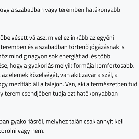
, hogy a szabadban vagy teremben hatékonyabb
őbe vésett válasz, mivel ez inkább az egyéni
a teremben és a szabadban történő jógázásnak is
höz mindig nagyon sok energiát ad, és több
se, hogy a gyakorlás melyik formája komfortosabb.
s az elemek közelségét, van akit zavar a szél, a
gy mezítláb áll a talajon. Van, aki a természetben tud
i egy terem csendjében tudja ezt hatékonyabban
ban gyakorlásról, melyhez talán csak annyit kell
korolni vagy nem.