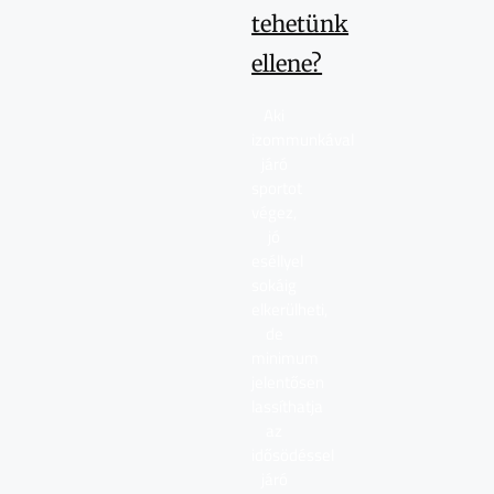
tehetünk
ellene?
Aki
izommunkával
járó
sportot
végez,
jó
eséllyel
sokáig
elkerülheti,
de
minimum
jelentősen
lassíthatja
az
idősödéssel
járó