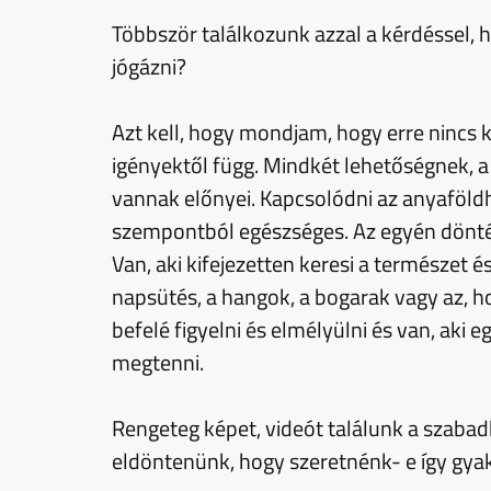
Többször találkozunk azzal a kérdéssel
jógázni?
Azt kell, hogy mondjam, hogy erre nincs k
igényektől függ. Mindkét lehetőségnek, 
vannak előnyei. Kapcsolódni az anyaföld
szempontból egészséges. Az egyén dönté
Van, aki kifejezetten keresi a természet é
napsütés, a hangok, a bogarak vagy az, ho
befelé figyelni és elmélyülni és van, ak
megtenni.
Rengeteg képet, videót találunk a szabad
eldöntenünk, hogy szeretnénk- e így gya