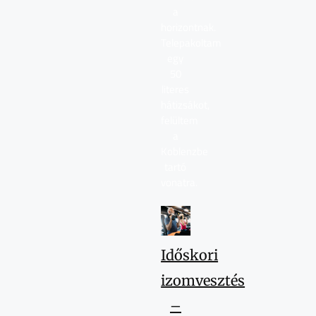
a
horizontnak.
Telepakoltam
egy
50
literes
hátizsákot,
felültem
a
Koblenzbe
tartó
vonatra.
Időskori
izomvesztés
–