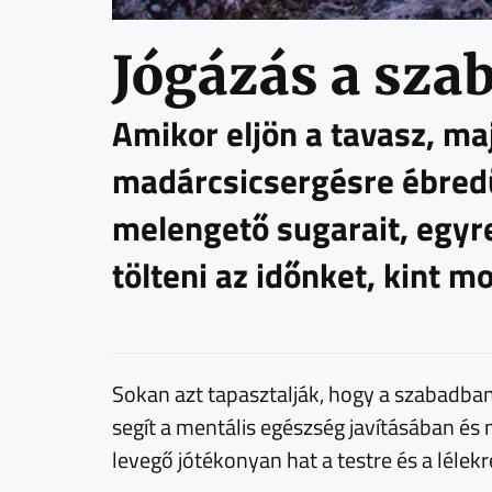
Jógázás a sza
Amikor eljön a tavasz, ma
madárcsicsergésre ébredü
melengető sugarait, egyr
tölteni az időnket, kint mo
Sokan azt tapasztalják, hogy a szabadban t
segít a mentális egészség javításában és 
levegő jótékonyan hat a testre és a lélekr