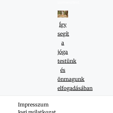
izomvesztést.
Így
segít
a
jóga
testünk
és
önmagunk
elfogadásában
Megérkezel
Impresszum
egy
jógaórára
Jogi nyilatkozat