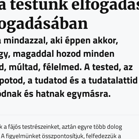
ga testünk elfogad
ogadásában
 mindazzal, aki éppen akkor,
agy, magaddal hozod minden
d, múltad, félelmed. A tested, az
potod, a tudatod és a tudatalattid
dnak és hatnak egymásra.
k a fájós testrészeinket, aztán egyre több dolog
A figyelmünket összpontosítjuk, felfedezzük a