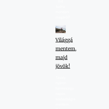
mit
tudna
mondani
magáról?
Világgá
mentem,
majd
jövök!
Tavaly
nyáron
harmincegy
napos
szabadságra
mentem.