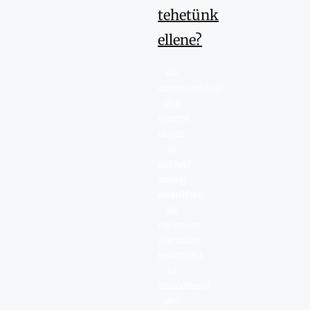
tehetünk
ellene?
Aki
izommunkával
járó
sportot
végez,
jó
eséllyel
sokáig
elkerülheti,
de
minimum
jelentősen
lassíthatja
az
idősödéssel
járó