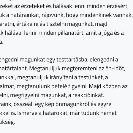
zeket az érzeteket és hálásak lenni minden érzésért,
juk a határainkat, rájövünk, hogy mindenkinek vannak,
etni, értékelni és tisztelni magunkat, majd
hálával lenni minden pillanatért, amit a jóga és a
a.
engedni magunkat egy testtartásba, elengedni a
 határtalant. Megtanuljuk megteremteni az én-időt,
kkal, megtanuljuk irányítani a testünket, a
galmat, megtanulunk befelé figyelni. Majd közben az
lni, megfigyelni magunkat, a reakcióinkat.
raink, összeáll egy kép önmagunkról és egyre
kel is. Ismerve a határokat, már tudunk nemet
ükség.