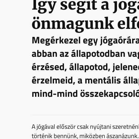
Így segít a jó
önmagunk elf
Megérkezel egy jógaórára
abban az állapotodban v
érzésed, állapotod, jelene
érzelmeid, a mentális álla
mind-mind összekapcsoló
A jógával először csak nyújtani szeretnén
történik bennünk, miközben ászanázunk. 