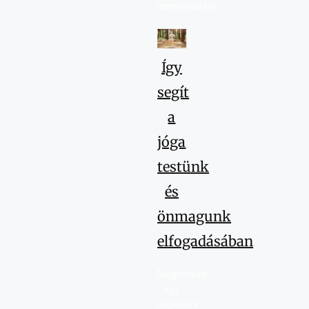
izomvesztést.
Így
segít
a
jóga
testünk
és
önmagunk
elfogadásában
Megérkezel
egy
jógaórára