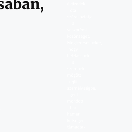
ásában,
évtizedek
óta
szórakoztatja
a
veszprémi
közönséget.
Megkeresésünkre,
hogy
belelássunk
a
szerepek
mögött
rejlő
személyiségbe,
igent
mondott,
bár
hamar
kétségei
támadtak: