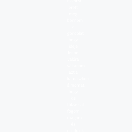
Ekkorra
érett
meg
bennem
a
gondolat,
hogy
ideje
lenne
valóra
váltanom
azt a
kamaszkori
álmomat,
hogy
kis
túlzással
fogom
magam
és
elindulok