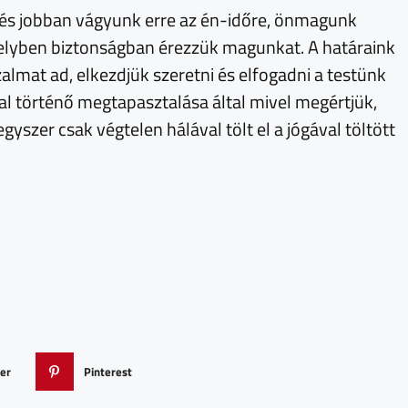
 és jobban vágyunk erre az én-időre, önmagunk
elyben biztonságban érezzük magunkat. A határaink
almat ad, elkezdjük szeretni és elfogadni a testünk
l történő megtapasztalása által mivel megértjük,
yszer csak végtelen hálával tölt el a jógával töltött
ter
Pinterest