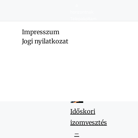
a
horizontnak.
Telepakoltam
egy
Impresszum
50
literes
Jogi nyilatkozat
hátizsákot,
felültem
a
Koblenzbe
tartó
vonatra.
Időskori
izomvesztés
–