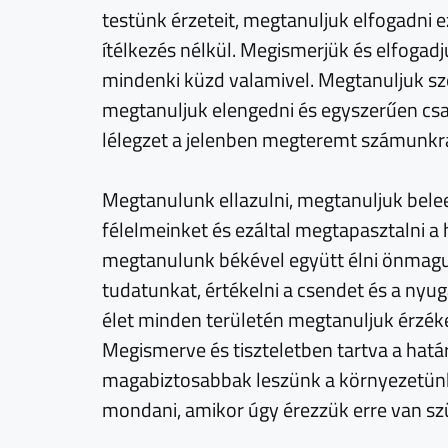
testünk érzeteit, megtanuljuk elfogadni e
ítélkezés nélkül. Megismerjük és elfogad
mindenki küzd valamivel. Megtanuljuk szer
megtanuljuk elengedni és egyszerűen csak 
lélegzet a jelenben megteremt számunkr
Megtanulunk ellazulni, megtanuljuk bele
félelmeinket és ezáltal megtapasztalni a
megtanulunk békével együtt élni önmagun
tudatunkat, értékelni a csendet és a nyu
élet minden területén megtanuljuk érzéke
Megismerve és tiszteletben tartva a hatá
magabiztosabbak leszünk a környezetünk
mondani, amikor úgy érezzük erre van sz