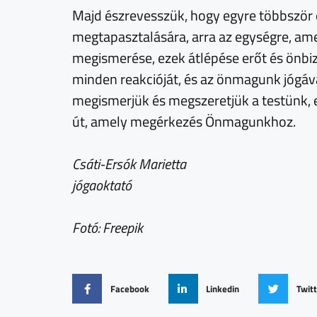
Majd észrevesszük, hogy egyre többször
megtapasztalására, arra az egységre, am
megismerése, ezek átlépése erőt és önbiz
minden reakcióját, és az önmagunk jógáva
megismerjük és megszeretjük a testünk, eg
út, amely megérkezés Önmagunkhoz.
Csáti-Ersók Marietta
jógaoktató
Fotó: Freepik
Facebook
Linkedin
Twit