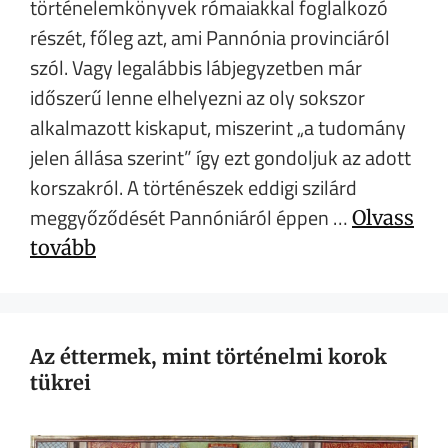
történelemkönyvek rómaiakkal foglalkozó
részét, főleg azt, ami Pannónia provinciáról
szól. Vagy legalábbis lábjegyzetben már
időszerű lenne elhelyezni az oly sokszor
alkalmazott kiskaput, miszerint „a tudomány
jelen állása szerint” így ezt gondoljuk az adott
korszakról. A történészek eddigi szilárd
meggyőződését Pannóniáról éppen …
Olvass
tovább
Az éttermek, mint történelmi korok
tükrei​