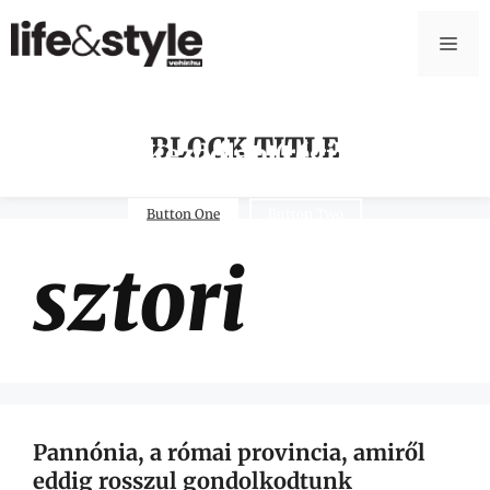
BLOCK TITLE
Kezdőlap (régi)
Button One
Button Two
sztori
Pannónia, a római provincia, amiről
eddig rosszul gondolkodtunk