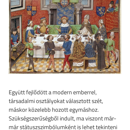
Együtt fejlődött a modern emberrel,
társadalmi osztályokat választott szét,
máskor közelebb hozott egymáshoz.
Szükségszerűségből indult, ma viszont már-
már státuszszimbólumként is lehet tekinteni