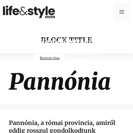
BLOCK TITLE
Kezdőlap (régi)
Button One
Button Two
Pannónia
Pannónia, a római provincia, amiről
eddig rosszul gondolkodtunk