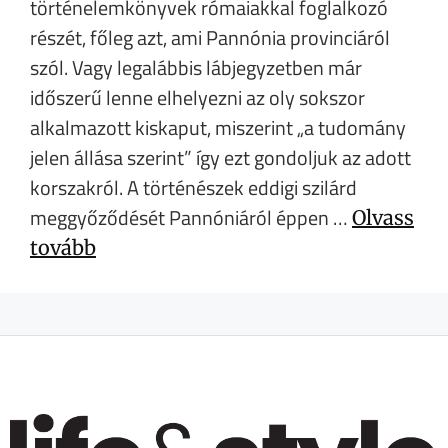
történelemkönyvek rómaiakkal foglalkozó
részét, főleg azt, ami Pannónia provinciáról
szól. Vagy legalábbis lábjegyzetben már
időszerű lenne elhelyezni az oly sokszor
alkalmazott kiskaput, miszerint „a tudomány
jelen állása szerint” így ezt gondoljuk az adott
korszakról. A történészek eddigi szilárd
meggyőződését Pannóniáról éppen …
Olvass
tovább