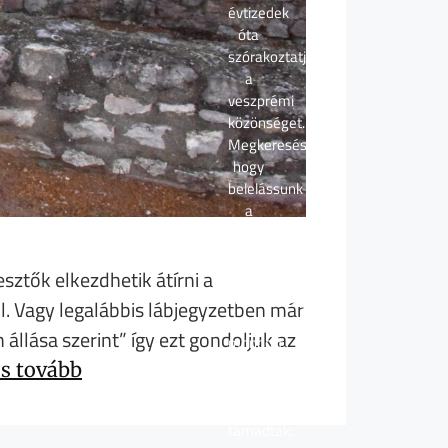
évtizedek
óta
szórakoztatja
a
veszprémi
közönséget.
Megkeresésünkre,
hogy
belelássunk
a
szerepek
mögött
ztők elkezdhetik átírni a
rejlő
személyiségbe,
l. Vagy legalábbis lábjegyzetben már
igent
állása szerint” így ezt gondoljuk az
mondott,
bár
ss tovább
hamar
kétségei
támadtak: