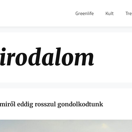
Greenlife
Kult
Tr
irodalom
amiről eddig rosszul gondolkodtunk