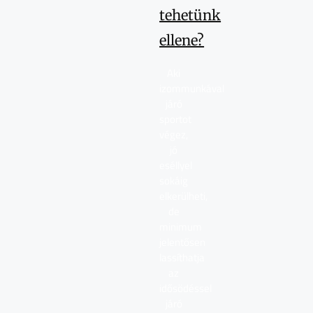
tehetünk
ellene?
Aki
izommunkával
járó
sportot
végez,
jó
eséllyel
sokáig
elkerülheti,
de
minimum
jelentősen
lassíthatja
az
idősödéssel
járó