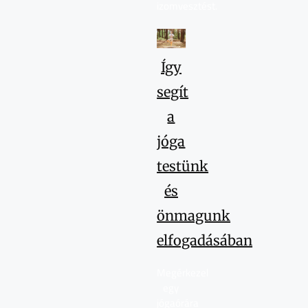
izomvesztést.
Így
segít
a
jóga
testünk
és
önmagunk
elfogadásában
Megérkezel
egy
jógaórára