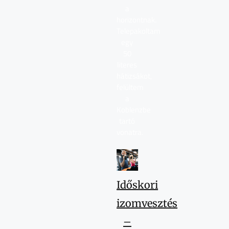
a
horizontnak.
Telepakoltam
egy
50
literes
hátizsákot,
felültem
a
Koblenzbe
tartó
vonatra.
Időskori
izomvesztés
–