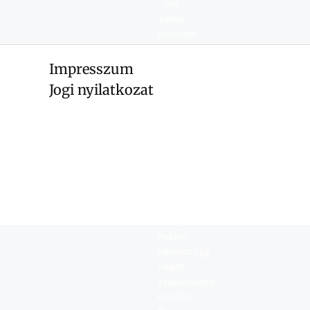
mit
tudna
mondani
magáról?
Impresszum
Jogi nyilatkozat
Világgá
mentem,
majd
jövök!
Tavaly
nyáron
harmincegy
napos
szabadságra
mentem.