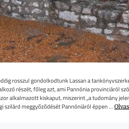
 eddig rosszul gondolkodtunk Lassan a tankönyvszerkes
kozó részét, főleg azt, ami Pannónia provinciáról szó
zor alkalmazott kiskaput, miszerint „a tudomány jelen 
digi szilárd meggyőződését Pannóniáról éppen …
Olva