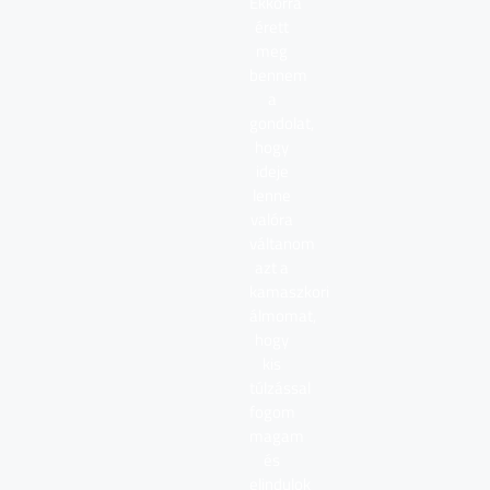
Ekkorra
érett
meg
bennem
a
gondolat,
hogy
ideje
lenne
valóra
váltanom
azt a
kamaszkori
álmomat,
hogy
kis
túlzással
fogom
magam
és
elindulok