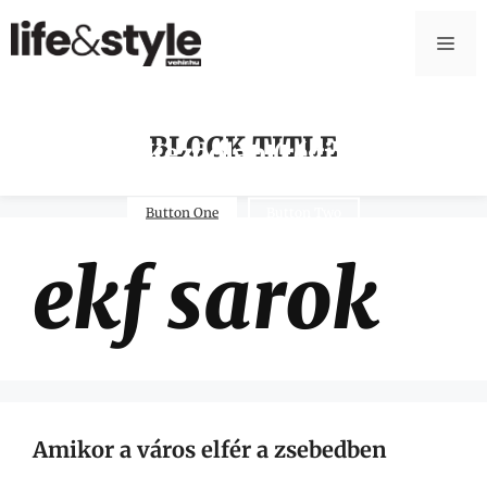
BLOCK TITLE
Kezdőlap (régi)
Button One
Button Two
ekf sarok
Amikor a város elfér a zsebedben