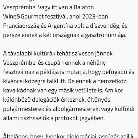
Veszprémbe. Vagy itt van a Balaton
Wine&Gourmet fesztivál, ahol 2023-ban
Franciaország és Argentína volt a díszvendég, és
persze ennek a két országnak a gasztronómiája.
A távolabbi kultúrák tehát szívesen jönnek
Veszprémbe, és csupán ennek a néhány
fesztiválnak a példája is mutatja, hogy befogadó és
kíváncsi közegre talál itt. De ennek a nemzetközi
kavalkádnak van egy másik vetülete is. Amikor
különböző delegációk érkeznek, öltönyös
polgármesterek és alpolgármesterek, vagy külföldi
állami tisztviselők a protokoll jegyében.
Általános, hogy ilyenkor diplomáciai lassúzás zajlik