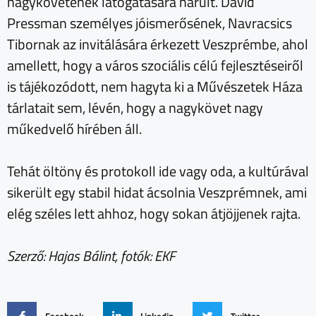
nagykövetének látogatására hárult. David
Pressman személyes jóismerősének, Navracsics
Tibornak az invitálására érkezett Veszprémbe, ahol
amellett, hogy a város szociális célú fejlesztéseiről
is tájékozódott, nem hagyta ki a Művészetek Háza
tárlatait sem, lévén, hogy a nagykövet nagy
műkedvelő hírében áll.
Tehát öltöny és protokoll ide vagy oda, a kultúrával
sikerült egy stabil hidat ácsolnia Veszprémnek, ami
elég széles lett ahhoz, hogy sokan átjöjjenek rajta.
Szerző: Hajas Bálint, fotók: EKF