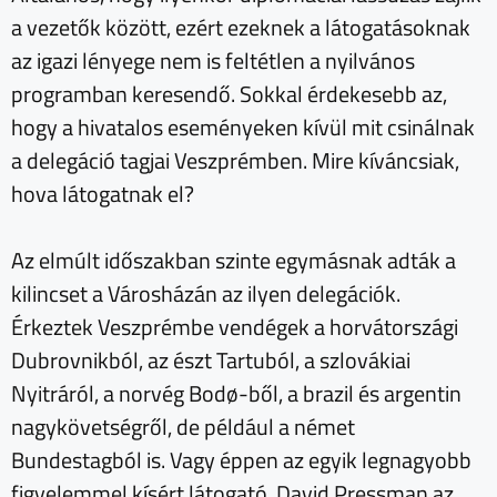
a vezetők között, ezért ezeknek a látogatásoknak
az igazi lényege nem is feltétlen a nyilvános
programban keresendő. Sokkal érdekesebb az,
hogy a hivatalos eseményeken kívül mit csinálnak
a delegáció tagjai Veszprémben. Mire kíváncsiak,
hova látogatnak el?
Az elmúlt időszakban szinte egymásnak adták a
kilincset a Városházán az ilyen delegációk.
Érkeztek Veszprémbe vendégek a horvátországi
Dubrovnikból, az észt Tartuból, a szlovákiai
Nyitráról, a norvég Bodø-ből, a brazil és argentin
nagykövetségről, de például a német
Bundestagból is. Vagy éppen az egyik legnagyobb
figyelemmel kísért látogató, David Pressman az