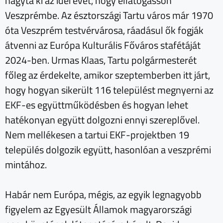
hagyta ki az idei évet, hogy ellátogasson
Veszprémbe. Az észtországi Tartu város már 1970
óta Veszprém testvérvárosa, ráadásul ők fogják
átvenni az Európa Kulturális Főváros stafétáját
2024-ben. Urmas Klaas, Tartu polgármesterét
főleg az érdekelte, amikor szeptemberben itt járt,
hogy hogyan sikerült 116 települést megnyerni az
EKF-es együttműködésben és hogyan lehet
hatékonyan együtt dolgozni ennyi szereplővel.
Nem mellékesen a tartui EKF-projektben 19
település dolgozik együtt, hasonlóan a veszprémi
mintához.
Habár nem Európa, mégis, az egyik legnagyobb
figyelem az Egyesült Államok magyarországi