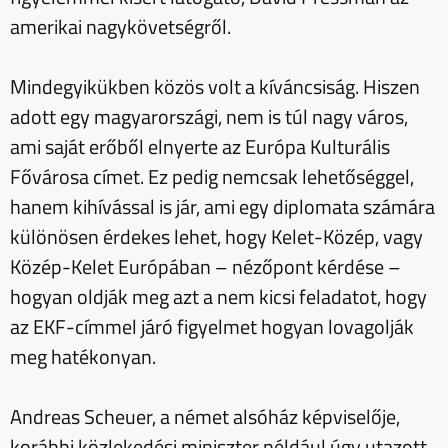
amerikai nagykövetségről.
Mindegyikükben közös volt a kíváncsiság. Hiszen
adott egy magyarországi, nem is túl nagy város,
ami saját erőből elnyerte az Európa Kulturális
Fővárosa címet. Ez pedig nemcsak lehetőséggel,
hanem kihívással is jár, ami egy diplomata számára
különösen érdekes lehet, hogy Kelet-Közép, vagy
Közép-Kelet Európában – nézőpont kérdése –
hogyan oldják meg azt a nem kicsi feladatot, hogy
az EKF-címmel járó figyelmet hogyan lovagolják
meg hatékonyan.
Andreas Scheuer, a német alsóház képviselője,
korábbi közlekedési miniszter például úgy utazott