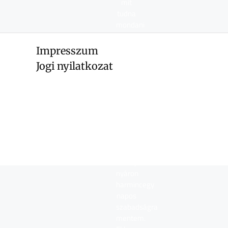
mit
tudna
mondani
magáról?
Impresszum
Jogi nyilatkozat
Világgá
mentem,
majd
jövök!
Tavaly
nyáron
harmincegy
napos
szabadságra
mentem.