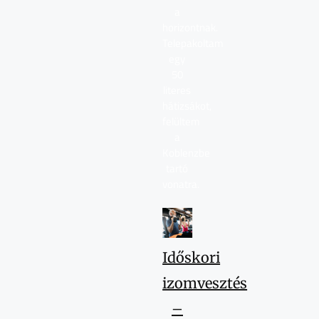
a
horizontnak.
Telepakoltam
egy
50
literes
hátizsákot,
felültem
a
Koblenzbe
tartó
vonatra.
Időskori
izomvesztés
–