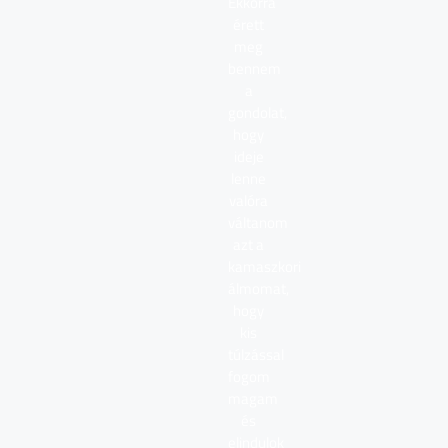
Ekkorra
érett
meg
bennem
a
gondolat,
hogy
ideje
lenne
valóra
váltanom
azt a
kamaszkori
álmomat,
hogy
kis
túlzással
fogom
magam
és
elindulok