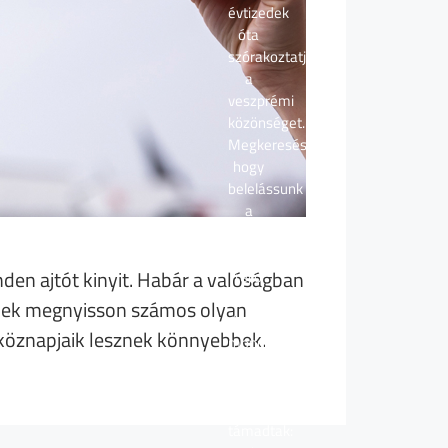
évtizedek
óta
szórakoztatja
a
veszprémi
közönséget.
Megkeresésünkre,
hogy
belelássunk
a
szerepek
mögött
den ajtót kinyit. Habár a valóságban
rejlő
személyiségbe,
eknek megnyisson számos olyan
igent
tköznapjaik lesznek könnyebbek.
mondott,
bár
hamar
kétségei
támadtak: