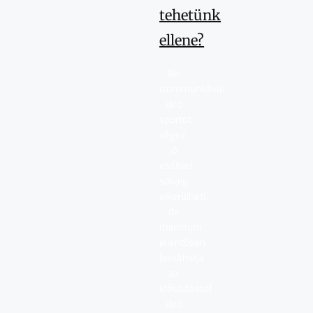
tehetünk
ellene?
Aki
izommunkával
járó
sportot
végez,
jó
eséllyel
sokáig
elkerülheti,
de
minimum
jelentősen
lassíthatja
az
idősödéssel
járó