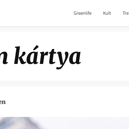
Greenlife
Kult
Tr
m kártya
en