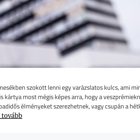
mesékben szokott lenni egy varázslatos kulcs, ami min
 kis kártya most mégis képes arra, hogy a veszprémi
zabadidős élményeket szerezhetnek, vagy csupán a hé
 tovább