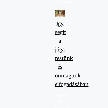
izomvesztést.
Így
segít
a
jóga
testünk
és
önmagunk
elfogadásában
Megérkezel
egy
jógaórára