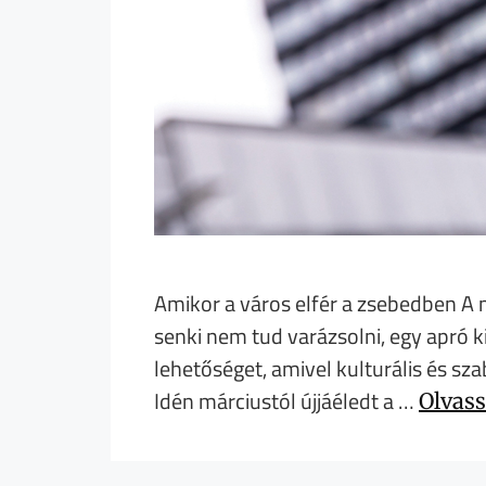
Amikor a város elfér a zsebedben A 
senki nem tud varázsolni, egy apró
lehetőséget, amivel kulturális és s
Idén márciustól újjáéledt a …
Olvass