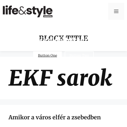
BLOCK TITLE
Kezdőlap (régi)
Button One
Button Two
EKF sarok
Amikor a város elfér a zsebedben