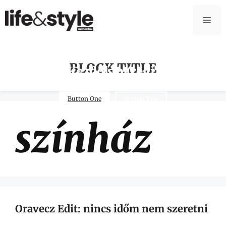
BLOCK TITLE
Kezdőlap (régi)
Button One
Button Two
színház
Oravecz Edit: nincs időm nem szeretni