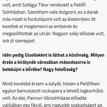
volt, amit Szilágyi Tibor rendezett a Petőfi
Színházban. Szerettem vele dolgozni, ez a darab
más miatt is fordulópont volt az életemben: itt
kezdtek el megismerni az emberek és
megszólítottak az utcán. Nagyon szép időszak volt,
sok jó szereppel.
Idén pedig Gizellaként is láthat a közönség. Milyen
érzés a királynék városában másodszorra is
belebújni a bőrébe? Nagy felelősség?
Most kevésbé érzem a súlyát, hiszen a Petőfiben
egykor bemutatott rockopera a lehető legkorhűbb
volt. Az idei, Pannon Várszínházas előadás
valójában egy fikció, ami nagyobb szabadságot ad.