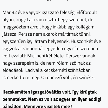
Már 32 éve vagyok igazgató feleség. Előfordult
olyan, hogy Laci rám osztott egy szerepet, de
meggyőztem arról, hogy inkább egy kollégám
játssza. Persze nem akarok mártírnak tűnni,
egyszerűen így láttam helyesnek. Huszonkét éve
vagyok a Pannonnál, egyetlen egy címszerepem
volt ezalatt: Mici néni két élete. Persze vannak
nagy szerepeim is, de nem rólam szólnak az
előadások. Lacival a kecskeméti színházban
ismerkedtem meg. Ő rendező volt, én színész.
Kecskeméten igazgatóváltás volt, így kirúgtak
benneteket. Nem ez volt az egyetlen ilyen eddigi
pályádon. Mennyire viseltek meg?