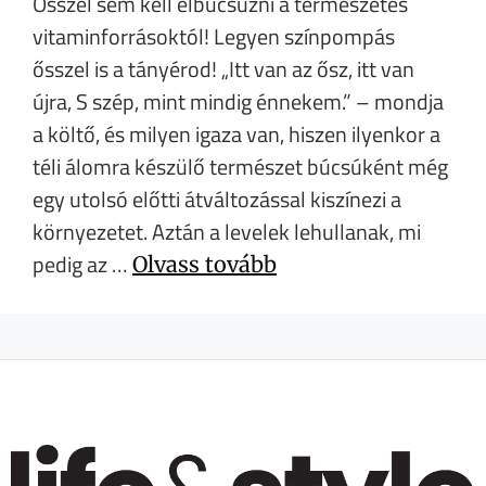
Ősszel sem kell elbúcsúzni a természetes
vitaminforrásoktól! Legyen színpompás
ősszel is a tányérod! „Itt van az ősz, itt van
újra, S szép, mint mindig énnekem.” – mondja
a költő, és milyen igaza van, hiszen ilyenkor a
téli álomra készülő természet búcsúként még
egy utolsó előtti átváltozással kiszínezi a
környezetet. Aztán a levelek lehullanak, mi
pedig az …
Olvass tovább