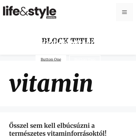
BLOCK TITLE
Kezdőlap (régi)
Button One
Button Two
vitamin
Ősszel sem kell elbúcsúzni a
természetes vitaminforrásoktól!