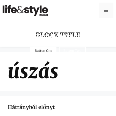
BLOCK TITLE
Kezdőlap (régi)
Button One
Button Two
úszás
Hátrányból előnyt