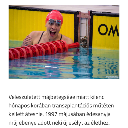
Veleszületett májbetegsége miatt kilenc
hónapos korában transzplantációs műtéten
kellett átesnie, 1997 májusában édesanyja
májlebenye adott neki új esélyt az élethez.