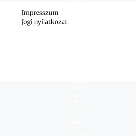
Ekkorra
érett
Impresszum
meg
bennem
Jogi nyilatkozat
a
gondolat,
hogy
ideje
lenne
valóra
váltanom
azt a
kamaszkori
álmomat,
hogy
kis
túlzással
fogom
magam
és
elindulok