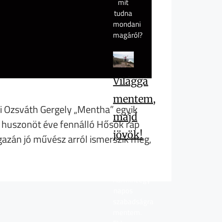
mit
tudna
mondani
magáról?
Világgá
mentem,
mi Ozsváth Gergely „Mentha” egyik
majd
a huszonöt éve fennálló Hősök rap
jövök!
gazán jó művész arról ismerszik meg,
Tavaly
nyáron
harmincegy
napos
szabadságra
mentem.