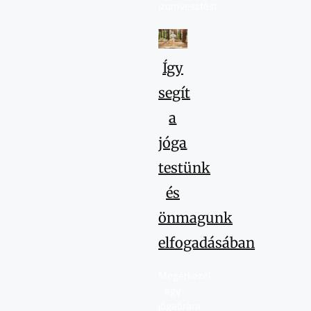
izomvesztést.
Így
segít
a
jóga
testünk
és
önmagunk
elfogadásában
Megérkezel
egy
jógaórára