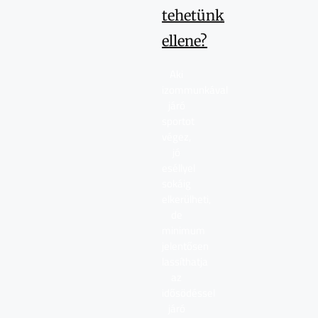
tehetünk
ellene?
Aki
izommunkával
járó
sportot
végez,
jó
eséllyel
sokáig
elkerülheti,
de
minimum
jelentősen
lassíthatja
az
idősödéssel
járó