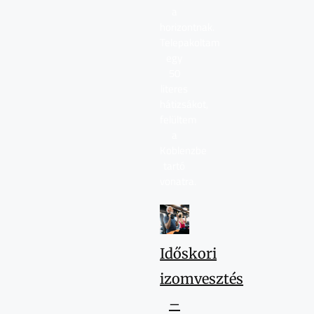
a
horizontnak.
Telepakoltam
egy
50
literes
hátizsákot,
felültem
a
Koblenzbe
tartó
vonatra.
Időskori
izomvesztés
–