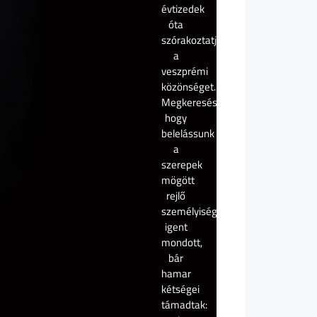
évtizedek
óta
szórakoztatja
a
veszprémi
közönséget.
Megkeresésünkre,
hogy
belelássunk
a
szerepek
mögött
rejlő
személyiségbe,
igent
mondott,
bár
hamar
kétségei
támadtak: