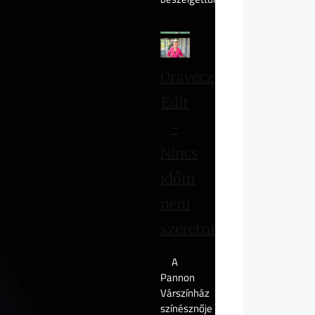
Oravecz
Edit
-
Nincs
időm
nem
szeretni
A
Pannon
Várszínház
színésznője