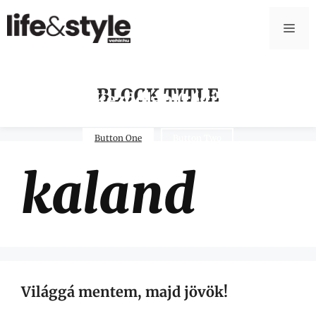
BLOCK TITLE
Kezdőlap (régi)
Button One
Button Two
kaland
Világgá mentem, majd jövök!