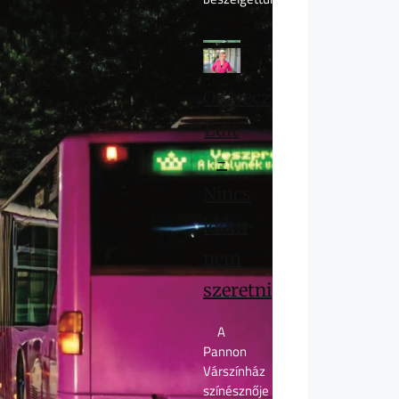
Oravecz
Edit
-
Nincs
időm
nem
szeretni
A
Pannon
Várszínház
színésznője