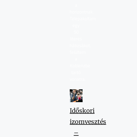
a
horizontnak.
Telepakoltam
egy
50
literes
hátizsákot,
felültem
a
Koblenzbe
tartó
vonatra.
Időskori
izomvesztés
–