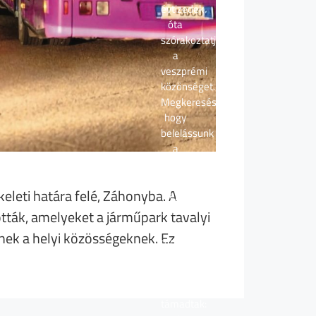
évtizedek
óta
szórakoztatja
a
veszprémi
közönséget.
Megkeresésünkre,
hogy
belelássunk
a
szerepek
mögött
keleti határa felé, Záhonyba. A
rejlő
személyiségbe,
ották, amelyeket a járműpark tavalyi
igent
nek a helyi közösségeknek. Ez
mondott,
bár
hamar
kétségei
támadtak: