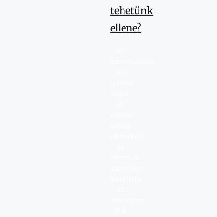
tehetünk
ellene?
Aki
izommunkával
járó
sportot
végez,
jó
eséllyel
sokáig
elkerülheti,
de
minimum
jelentősen
lassíthatja
az
idősödéssel
járó