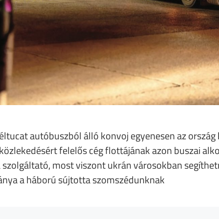
 féltucat autóbuszból álló konvoj egyenesen az ország 
közlekedésért felelős cég flottájának azon buszai alk
 szolgáltató, most viszont ukrán városokban segíthet
ánya a háború sújtotta szomszédunknak