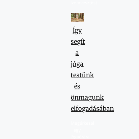
izomvesztést.
Így
segít
a
jóga
testünk
és
önmagunk
elfogadásában
Megérkezel
egy
jógaórára