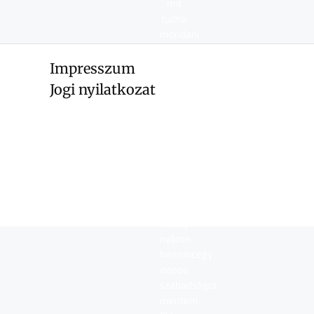
mit
tudna
mondani
magáról?
Impresszum
Jogi nyilatkozat
Világgá
mentem,
majd
jövök!
Tavaly
nyáron
harmincegy
napos
szabadságra
mentem.