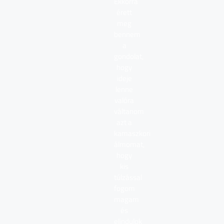
Ekkorra
érett
meg
bennem
a
gondolat,
hogy
ideje
lenne
valóra
váltanom
azt a
kamaszkori
álmomat,
hogy
kis
túlzással
fogom
magam
és
elindulok