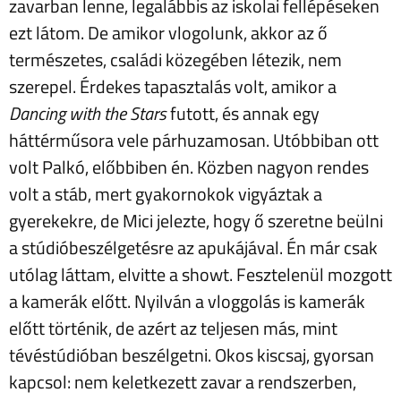
zavarban lenne, legalábbis az iskolai fellépéseken
ezt látom. De amikor vlogolunk, akkor az ő
természetes, családi közegében létezik, nem
szerepel. Érdekes tapasztalás volt, amikor a
Dancing with the Stars
futott, és annak egy
háttérműsora vele párhuzamosan. Utóbbiban ott
volt Palkó, előbbiben én. Közben nagyon rendes
volt a stáb, mert gyakornokok vigyáztak a
gyerekekre, de Mici jelezte, hogy ő szeretne beülni
a stúdióbeszélgetésre az apukájával. Én már csak
utólag láttam, elvitte a showt. Fesztelenül mozgott
a kamerák előtt. Nyilván a vloggolás is kamerák
előtt történik, de azért az teljesen más, mint
tévéstúdióban beszélgetni. Okos kiscsaj, gyorsan
kapcsol: nem keletkezett zavar a rendszerben,