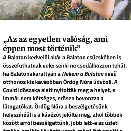
„Az az egyetlen valóság, ami
éppen most történik”
A Balaton kedvelői akár a Balaton csücskében is
összefuthatnak vele: senki ne csodálkozzon tehát,
ha Balatonakarattyán a
Nekem a Balaton
nevű
otthonos kis kávézóban Ördög Nóra üdvözli. A
Covid időszaka alatt nyitották meg a helyet, s
immár nem kétséges, erősen bevonzza a
látogatókat. Ördög Nóra a beszélgetésünk
helyszínéül is a kávézót jelölte meg, ahol többek
között arról beszélgettünk, jobb lett-e az üzleti
érzéke, amióta kávézót vezet, mivel járt együtt a