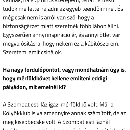
tudok mellette haladni az egyéb teendőimmel. És
még csak nem is arról van szó, hogy a
biztonságérzet miatt szeretnék több lábon állni.
Egyszerűen annyi inspiráció ér, és annyi ötlet vár
megvalósításra, hogy nekem ez a kábítószerem.
Szeretem, amit csinálok.
Ha nagy fordulópontot, vagy mondhatnám úgy is,
hogy mérföldkövet kellene említeni eddigi
pályádon, mit emelnél ki?
A Szombat esti láz igazi mérföldkő volt. Már a
Kölyökklub is valamennyire annak számított, de az
még kisebbecske volt. A Szombat esti láznál