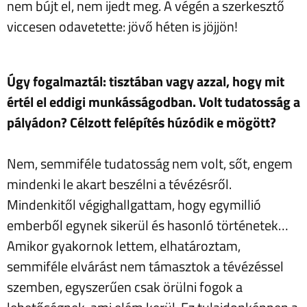
nem bújt el, nem ijedt meg. A végén a szerkesztő
viccesen odavetette: jövő héten is jöjjön!
Úgy fogalmaztál: tisztában vagy azzal, hogy mit
értél el eddigi munkásságodban. Volt tudatosság a
pályádon? Célzott felépítés húzódik e mögött?
Nem, semmiféle tudatosság nem volt, sőt, engem
mindenki le akart beszélni a tévézésről.
Mindenkitől végighallgattam, hogy egymillió
emberből egynek sikerül és hasonló történetek…
Amikor gyakornok lettem, elhatároztam,
semmiféle elvárást nem támasztok a tévézéssel
szemben, egyszerűen csak örülni fogok a