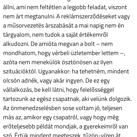
állni, ami nem feltétlen a legjobb feladat, viszont
nem árt megtanulni. A reklámszerződéseket vagy
a műsorvezetés árszabását a mai napig nem én
tárgyalom, nem tudok a saját értékemről
alkudozni. De amióta megvan a bolt – nem
mondhatom, hogy vérbeli üzletember lettem –,
azóta nem menekülök ösztönösen az ilyen
szituációktól. Ugyanakkor: ha tehetném, mindent
olcsón adnék, vagy akár ingyen. De ez egy
vállalkozás, be kell látni, hogy felelősséggel
tartozunk az egész csapatnak, aki velünk dolgozik.
Az önmenedzselésben sose voltam jó, teljesen
más az, amikor egy csapatról, vagy hogy még
erőteljesebb példát mondjak, a gyerekeimről van
szó. Értük mindent megteszek, tűzön-vízen át…