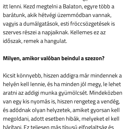
itt lenni. Kezd megtelni a Balaton, egyre több a
barátunk, akik hétvégi üzemmódban vannak,
vagyis a dumálgatások, esti fröccsözgetések is
szerves részei a napjaiknak. Kellemes ez az
időszak, remek a hangulat.
Milyen, amikor valóban beindul a szezon?
Kicsit könnyebb, hiszen addigra már mindennek a
helyén kell lennie, és ha minden jól megy, le lehet
aratni az addigi munka gyümölcsét. Mindeközben
van egy kis nyomás is, hiszen rengeteg a vendég,
és adódnak olyan helyzetek, amiket gyorsan kell
megoldani, adott esetben hibák, melyeket el kell
hárítani. Ez teljesen más típusú elfoglaltság és