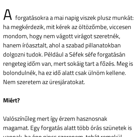
A
forgatásokra a mai napig viszek plusz munkát:
ha megkérdezik, mit kérek az öltözőmbe, viccesen
mondom, hogy nem vágott virágot szeretnék,
hanem íróasztalt, ahol a szabad pillanatokban
dolgozni tudok. Például a Séfek séfe forgatásán
rengeteg időm van, mert sokáig tart a főzés. Meg is
bolondulnék, ha ez idő alatt csak ülnöm kellene.
Nem szeretem az üresjáratokat.
Miért?
Valószínűleg mert így érzem hasznosnak
magamat. Egy forgatás alatt több órás szünetek is
vannak, ha épp nincs szerepem, tehát remekül