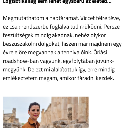
Logisztikaliag sem lehet egyszerű az életed…
Megmutathatom a naptáramat. Viccet félre téve,
ez csak rendszerbe foglalva tud működni. Persze
feszültségek mindig akadnak, nehéz olykor
beszuszakolni dolgokat, hiszen már majdnem egy
évre előre megvannak a tennivalóink. Óriási
roadshow-ban vagyunk, egyfolytában jövünk-
megyünk. De ezt mi alakítottuk így, erre mindig
emlékeztetem magam, amikor fáradni kezdek.