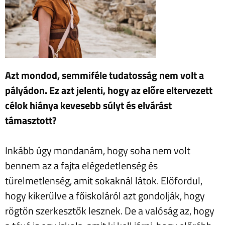
Azt mondod, semmiféle tudatosság nem volt a
pályádon. Ez azt jelenti, hogy az előre eltervezett
célok hiánya kevesebb súlyt és elvárást
támasztott?
Inkább úgy mondanám, hogy soha nem volt
bennem az a fajta elégedetlenség és
türelmetlenség, amit sokaknál látok. Előfordul,
hogy kikerülve a főiskoláról azt gondolják, hogy
rögtön szerkesztők lesznek. De a valóság az, hogy