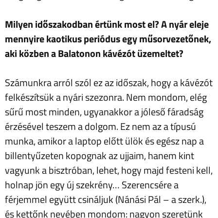
Milyen időszakodban értünk most el? A nyár eleje
mennyire kaotikus periódus egy műsorvezetőnek,
aki közben a Balatonon kávézót üzemeltet?
Számunkra arról szól ez az időszak, hogy a kávézót
felkészítsük a nyári szezonra. Nem mondom, elég
sűrű most minden, ugyanakkor a jóleső fáradság
érzésével teszem a dolgom. Ez nem az a típusú
munka, amikor a laptop előtt ülök és egész nap a
billentyűzeten kopognak az ujjaim, hanem kint
vagyunk a bisztróban, lehet, hogy majd festeni kell,
holnap jön egy új szekrény… Szerencsére a
férjemmel együtt csináljuk (Nánási Pál – a szerk.),
és kettőnk nevében mondom: nagyon szeretünk