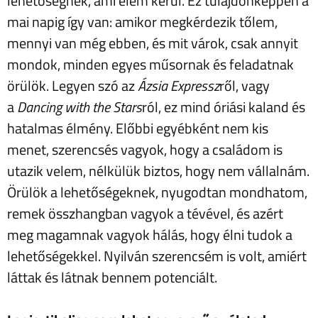
lehetőségnek, ami elém kerül. Ez tulajdonképpen a
mai napig így van: amikor megkérdezik tőlem,
mennyi van még ebben, és mit várok, csak annyit
mondok, minden egyes műsornak és feladatnak
örülök. Legyen szó az
Ázsia Expressz
ről, vagy
a
Dancing with the Stars
ról, ez mind óriási kaland és
hatalmas élmény. Előbbi egyébként nem kis
menet, szerencsés vagyok, hogy a családom is
utazik velem, nélkülük biztos, hogy nem vállalnám.
Örülök a lehetőségeknek, nyugodtan mondhatom,
remek összhangban vagyok a tévével, és azért
meg magamnak vagyok hálás, hogy élni tudok a
lehetőségekkel. Nyilván szerencsém is volt, amiért
láttak és látnak bennem potenciált.