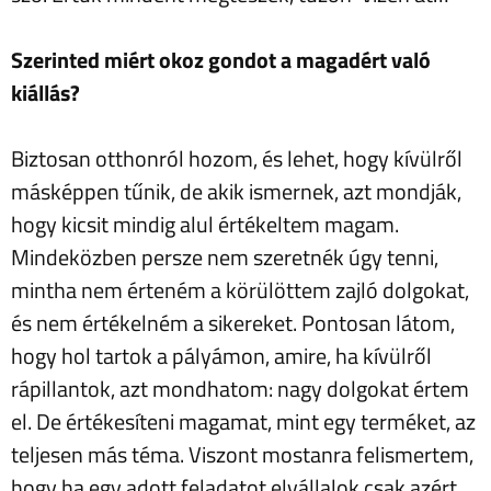
Szerinted miért okoz gondot a magadért való
kiállás?
Biztosan otthonról hozom, és lehet, hogy kívülről
másképpen tűnik, de akik ismernek, azt mondják,
hogy kicsit mindig alul értékeltem magam.
Mindeközben persze nem szeretnék úgy tenni,
mintha nem érteném a körülöttem zajló dolgokat,
és nem értékelném a sikereket. Pontosan látom,
hogy hol tartok a pályámon, amire, ha kívülről
rápillantok, azt mondhatom: nagy dolgokat értem
el. De értékesíteni magamat, mint egy terméket, az
teljesen más téma. Viszont mostanra felismertem,
hogy ha egy adott feladatot elvállalok csak azért,