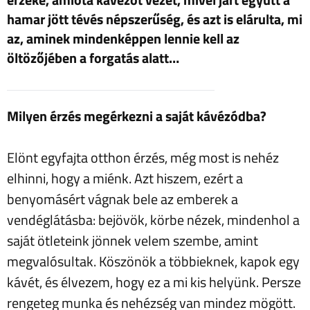
hamar jött tévés népszerűség, és azt is elárulta, mi
az, aminek mindenképpen lennie kell az
öltözőjében a forgatás alatt…
Milyen érzés megérkezni a saját kávézódba?
Elönt egyfajta otthon érzés, még most is nehéz
elhinni, hogy a miénk. Azt hiszem, ezért a
benyomásért vágnak bele az emberek a
vendéglátásba: bejövök, körbe nézek, mindenhol a
saját ötleteink jönnek velem szembe, amint
megvalósultak. Köszönök a többieknek, kapok egy
kávét, és élvezem, hogy ez a mi kis helyünk. Persze
rengeteg munka és nehézség van mindez mögött.