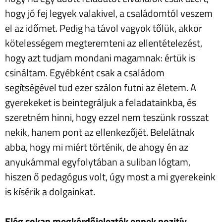
hogy jó fej legyek valakivel, a családomtól veszem
el az időmet. Pedig ha távol vagyok tőlük, akkor
kötelességem megteremteni az ellentételezést,
hogy azt tudjam mondani magamnak: értük is
csináltam. Egyébként csak a családom
segítségével tud ezer szálon futni az életem. A
gyerekeket is beintegráljuk a feladatainkba, és
szeretném hinni, hogy ezzel nem teszünk rosszat
nekik, hanem pont az ellenkezőjét. Belelátnak
abba, hogy mi miért történik, de ahogy én az
anyukámmal egyfolytában a suliban lógtam,
hiszen ő pedagógus volt, úgy most a mi gyerekeink
is kísérik a dolgainkat.
Elég sokan megkérdőjelezték ennek pozitív