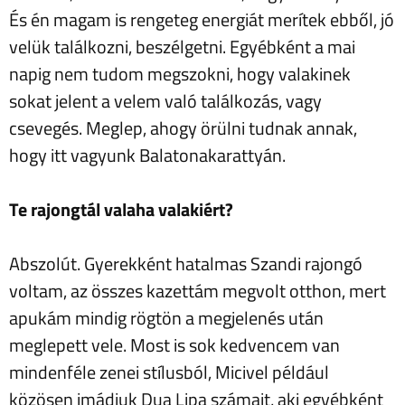
És én magam is rengeteg energiát merítek ebből, jó
velük találkozni, beszélgetni. Egyébként a mai
napig nem tudom megszokni, hogy valakinek
sokat jelent a velem való találkozás, vagy
csevegés. Meglep, ahogy örülni tudnak annak,
hogy itt vagyunk Balatonakarattyán.
Te rajongtál valaha valakiért?
Abszolút. Gyerekként hatalmas Szandi rajongó
voltam, az összes kazettám megvolt otthon, mert
apukám mindig rögtön a megjelenés után
meglepett vele. Most is sok kedvencem van
mindenféle zenei stílusból, Micivel például
közösen imádjuk Dua Lipa számait, aki egyébként