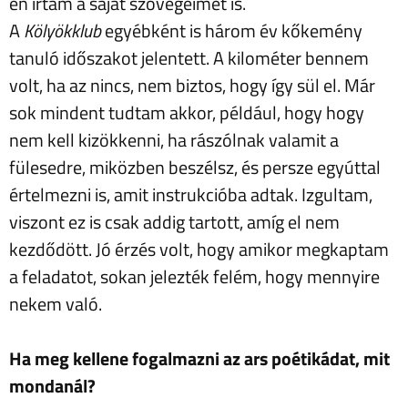
én írtam a saját szövegeimet is.
A
Kölyökklub
egyébként is három év kőkemény
tanuló időszakot jelentett. A kilométer bennem
volt, ha az nincs, nem biztos, hogy így sül el. Már
sok mindent tudtam akkor, például, hogy hogy
nem kell kizökkenni, ha rászólnak valamit a
fülesedre, miközben beszélsz, és persze egyúttal
értelmezni is, amit instrukcióba adtak. Izgultam,
viszont ez is csak addig tartott, amíg el nem
kezdődött. Jó érzés volt, hogy amikor megkaptam
a feladatot, sokan jelezték felém, hogy mennyire
nekem való.
Ha meg kellene fogalmazni az ars poétikádat, mit
mondanál?