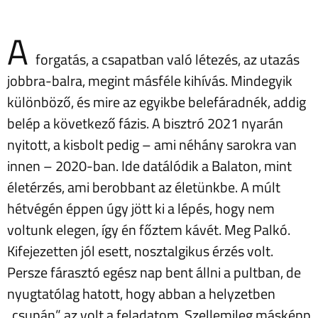
A
forgatás, a csapatban való létezés, az utazás
jobbra-balra, megint másféle kihívás. Mindegyik
különböző, és mire az egyikbe belefáradnék, addig
belép a következő fázis. A bisztró 2021 nyarán
nyitott, a kisbolt pedig – ami néhány sarokra van
innen – 2020-ban. Ide datálódik a Balaton, mint
életérzés, ami berobbant az életünkbe. A múlt
hétvégén éppen úgy jött ki a lépés, hogy nem
voltunk elegen, így én főztem kávét. Meg Palkó.
Kifejezetten jól esett, nosztalgikus érzés volt.
Persze fárasztó egész nap bent állni a pultban, de
nyugtatólag hatott, hogy abban a helyzetben
„csupán” az volt a feladatom. Szellemileg másképp