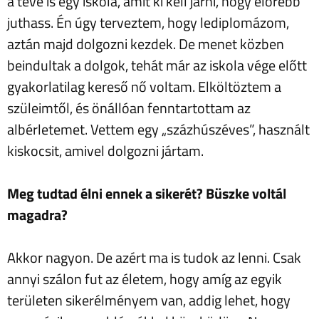
a tévé is egy iskola, amit ki kell járni, hogy előrébb
juthass. Én úgy terveztem, hogy lediplomázom,
aztán majd dolgozni kezdek. De menet közben
beindultak a dolgok, tehát már az iskola vége előtt
gyakorlatilag kereső nő voltam. Elköltöztem a
szüleimtől, és önállóan fenntartottam az
albérletemet. Vettem egy „százhúszéves”, használt
kiskocsit, amivel dolgozni jártam.
Meg tudtad élni ennek a sikerét? Büszke voltál
magadra?
Akkor nagyon. De azért ma is tudok az lenni. Csak
annyi szálon fut az életem, hogy amíg az egyik
területen sikerélményem van, addig lehet, hogy