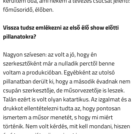
kerültem oda, ami nekem a tévézés csúcsát jelenti:
főműsoridő, élőben.
Vissza tudsz emlékezni az első élő show előtti
pillanatokra?
Nagyon szívesen: az volt a jó, hogy én
szerkesztőként már a nulladik perctől benne
voltam a produkcióban. Egyébként az utolsó
pillanatban derült ki, hogy a második évadnak nem
csupán szerkesztője, de műsorvezetője is leszek.
Talán ezért is volt olyan katartikus. Az izgalmat és a
drukkot ellentételezni tudta az, hogy pontosan
ismertem a műsor menetét, s hogy mi miért
történik. Nem volt kérdés, mit kell mondani, hiszen