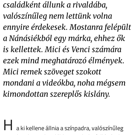
családként állunk a rivaldába,
valószínűleg nem lettünk volna
ennyire érdekesek. Mostanra felépült
a Nánásiékból egy márka, ehhez ők
is kellettek. Mici és Venci számára
ezek mind meghatározó élmények.
Mici remek szöveget szokott
mondani a videókba, noha mégsem
kimondottan szereplős kislány.
H
a ki kellene állnia a színpadra, valószínűleg