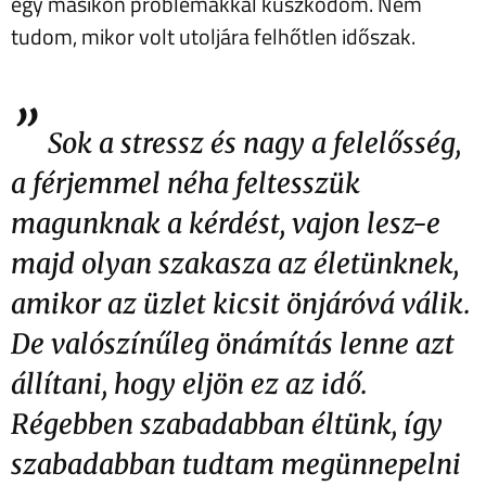
egy másikon problémákkal küszködöm. Nem
tudom, mikor volt utoljára felhőtlen időszak.
”
Sok a stressz és nagy a felelősség,
a férjemmel néha feltesszük
magunknak a kérdést, vajon lesz-e
majd olyan szakasza az életünknek,
amikor az üzlet kicsit önjáróvá válik.
De valószínűleg önámítás lenne azt
állítani, hogy eljön ez az idő.
Régebben szabadabban éltünk, így
szabadabban tudtam megünnepelni