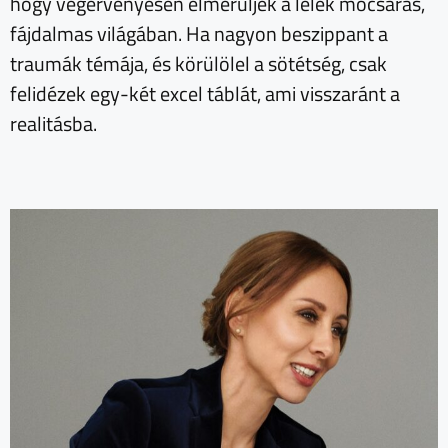
hogy végérvényesen elmerüljek a lélek mocsaras,
fájdalmas világában. Ha nagyon beszippant a
traumák témája, és körülölel a sötétség, csak
felidézek egy-két excel táblát, ami visszaránt a
realitásba.