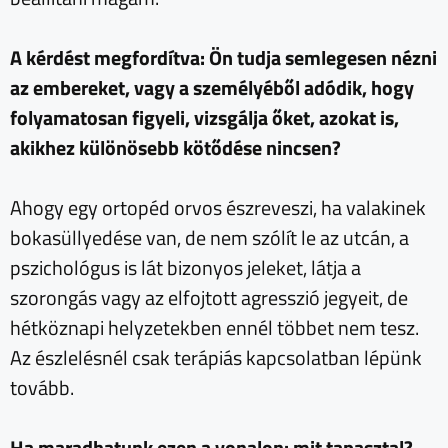
A kérdést megfordítva: Ön tudja semlegesen nézni
az embereket, vagy a személyéből adódik, hogy
folyamatosan figyeli, vizsgálja őket, azokat is,
akikhez különösebb kötődése nincsen?
Ahogy egy ortopéd orvos észreveszi, ha valakinek
bokasüllyedése van, de nem szólít le az utcán, a
pszichológus is lát bizonyos jeleket, látja a
szorongás vagy az elfojtott agresszió jegyeit, de
hétköznapi helyzetekben ennél többet nem tesz.
Az észlelésnél csak terápiás kapcsolatban lépünk
tovább.
Ha maradhatunk ezen a vonalon: mit tapasztal?