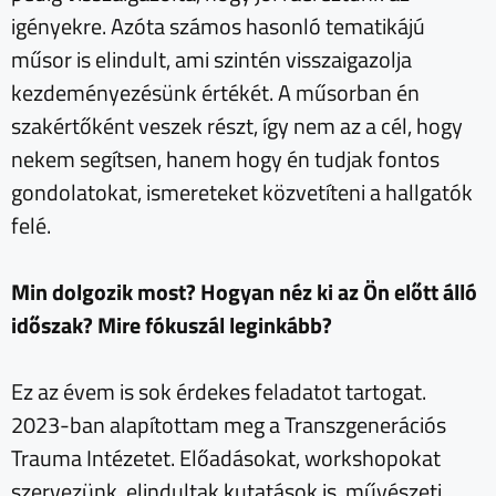
igényekre. Azóta számos hasonló tematikájú
műsor is elindult, ami szintén visszaigazolja
kezdeményezésünk értékét. A műsorban én
szakértőként veszek részt, így nem az a cél, hogy
nekem segítsen, hanem hogy én tudjak fontos
gondolatokat, ismereteket közvetíteni a hallgatók
felé.
Min dolgozik most? Hogyan néz ki az Ön előtt álló
időszak? Mire fókuszál leginkább?
Ez az évem is sok érdekes feladatot tartogat.
2023-ban alapítottam meg a Transzgenerációs
Trauma Intézetet. Előadásokat, workshopokat
szervezünk, elindultak kutatások is, művészeti