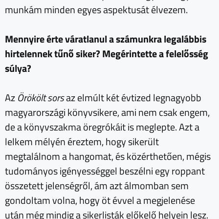
munkám minden egyes aspektusát élvezem.
Mennyire érte váratlanul a számunkra legalábbis
hirtelennek tűnő siker? Megérintette a felelősség
súlya?
Az
Örökölt sors
az elmúlt két évtized legnagyobb
magyarországi könyvsikere, ami nem csak engem,
de a könyvszakma öregrókáit is meglepte. Azt a
lelkem mélyén éreztem, hogy sikerült
megtalálnom a hangomat, és közérthetően, mégis
tudományos igényességgel beszélni egy roppant
összetett jelenségről, ám azt álmomban sem
gondoltam volna, hogy öt évvel a megjelenése
után még mindig a sikerlisták előkelő helyein lesz.