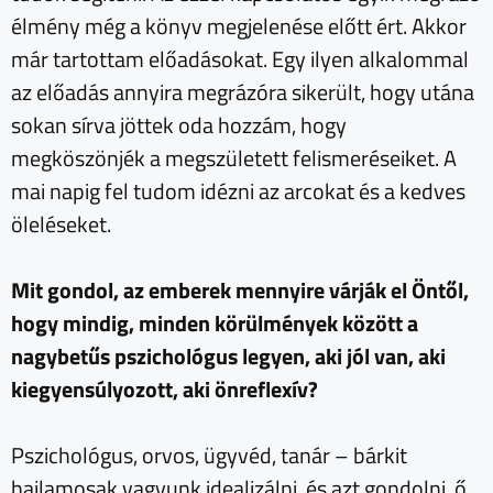
élmény még a könyv megjelenése előtt ért. Akkor
már tartottam előadásokat. Egy ilyen alkalommal
az előadás annyira megrázóra sikerült, hogy utána
sokan sírva jöttek oda hozzám, hogy
megköszönjék a megszületett felismeréseiket. A
mai napig fel tudom idézni az arcokat és a kedves
öleléseket.
Mit gondol, az emberek mennyire várják el Öntől,
hogy mindig, minden körülmények között a
nagybetűs pszichológus legyen, aki jól van, aki
kiegyensúlyozott, aki önreflexív?
Pszichológus, orvos, ügyvéd, tanár – bárkit
hajlamosak vagyunk idealizálni, és azt gondolni, ő