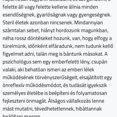
felette áll vagy felette kellene állnia minden
esendőségnek, gyarlóságnak vagy gyengeségnek.
Steril életek azonban nincsenek. Mindannyian
számtalan sebet, hiányt hordozunk magunkban,
néha rossz döntéseket hozunk, van, hogy elfogy a
türelmünk, időnként elfáradunk, nem tudunk kellő
figyelmet adni, talán meg is bántunk másokat. A
pszichológus sem egy emberfeletti lény, csupán
valaki, aki behatóan ismeri az emberi lélek
működésének törvényszerűségeit, elsajátított egy
önreflexív működésmódot, és tudását igyekszik
személyes életébe is beépíteni és folyamatosan
fejleszteni önmagát. Álságos vállalkozás lenne
mást mutatni, tévedhetetlennek, hibátlannak
beállítani magam.