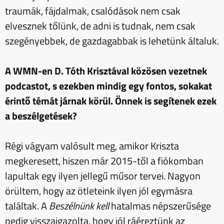
traumák, fájdalmak, csalódások nem csak
elvesznek tőlünk, de adni is tudnak, nem csak
szegényebbek, de gazdagabbak is lehetünk általuk.
A WMN-en D. Tóth Krisztával közösen vezetnek
podcastot, s ezekben mindig egy fontos, sokakat
érintő témát járnak körül. Önnek is segítenek ezek
a beszélgetések?
Régi vágyam valósult meg, amikor Kriszta
megkeresett, hiszen már 2015-től a fiókomban
lapultak egy ilyen jellegű műsor tervei. Nagyon
örültem, hogy az ötleteink ilyen jól egymásra
találtak. A
Beszélnünk kell
hatalmas népszerűsége
pedig visszaigazolta, hogy jól ráéreztünk az