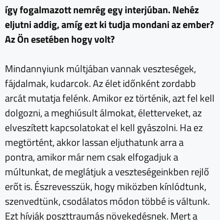
így fogalmazott nemrég egy interjúban. Nehéz
eljutni addig, amíg ezt ki tudja mondani az ember?
Az Ön esetében hogy volt?
Mindannyiunk múltjában vannak veszteségek,
fájdalmak, kudarcok. Az élet időnként zordabb
arcát mutatja felénk. Amikor ez történik, azt fel kell
dolgozni, a meghiúsult álmokat, életterveket, az
elveszített kapcsolatokat el kell gyászolni. Ha ez
megtörtént, akkor lassan eljuthatunk arra a
pontra, amikor már nem csak elfogadjuk a
múltunkat, de meglátjuk a veszteségeinkben rejlő
erőt is. Észrevesszük, hogy miközben kínlódtunk,
szenvedtünk, csodálatos módon többé is váltunk.
Ezt hívják poszttraumás növekedésnek. Mert a