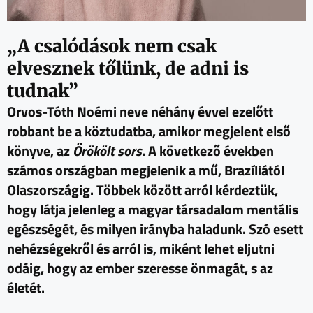
„A csalódások nem csak
elvesznek tőlünk, de adni is
tudnak”
Orvos-Tóth Noémi neve néhány évvel ezelőtt
robbant be a köztudatba, amikor megjelent első
könyve, az
Örökölt sors
. A következő években
számos országban megjelenik a mű, Brazíliától
Olaszországig. Többek között arról kérdeztük,
hogy látja jelenleg a magyar társadalom mentális
egészségét, és milyen irányba haladunk. Szó esett
nehézségekről és arról is, miként lehet eljutni
odáig, hogy az ember szeresse önmagát, s az
életét.