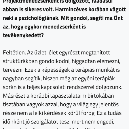
Projektmenedzserként is dolgozott, ráadásul
abban is sikeres volt. Harmincéves korában vágott
neki a pszichológiának. Mit gondol, segíti ma Önt
az, hogy egykor menedzserként is
tevékenykedett?
Feltétlen. Az üzleti élet egyrészt megtanított
struktúrákban gondolkodni, higgadtan elemezni,
tervezni. Ezek a képességek a terápiás munkát is
nagyban segítik, hiszen még az egyéni terápiák
során is a teljes kapcsolati rendszerrel dolgozunk.
Másrészt a korábbi tapasztalataim birtokában
tisztában vagyok azzal, hogy a világ egy jelentős
része nem a lelki kérdések körül forog. Ez a tudás
időnként jó szolgálatot tesz, mert nem engedi,