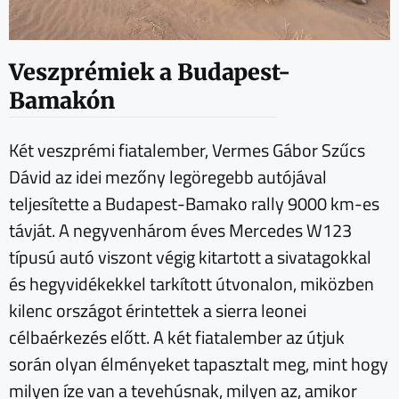
Veszprémiek a Budapest-
Bamakón
Két veszprémi fiatalember, Vermes Gábor Szűcs
Dávid az idei mezőny legöregebb autójával
teljesítette a Budapest-Bamako rally 9000 km-es
távját. A negyvenhárom éves Mercedes W123
típusú autó viszont végig kitartott a sivatagokkal
és hegyvidékekkel tarkított útvonalon, miközben
kilenc országot érintettek a sierra leonei
célbaérkezés előtt. A két fiatalember az útjuk
során olyan élményeket tapasztalt meg, mint hogy
milyen íze van a tevehúsnak, milyen az, amikor