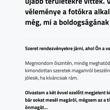
újabb területekre vitték. V
véleménye a fotókra alkal
még, mi a boldogságának a
Szeret rendezvényekre járni, ahol Ön a 
Megmondom őszintén, mindig meghatódom
kimondottan szeretek magamról beszéln
jólesik, ha kíváncsiak rám.
Olvastam a két évvel ezelőtt megjelent 
bár sokat mesél magáról, mégsem az a típ
önmagát…