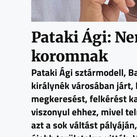
Pataki Ági: 
koromnak
Pataki Ági sztármodell, B
királynék városában járt,
megkeresést, felkérést k
viszonyul ehhez, mivel te
azt a sok váltást pályájá