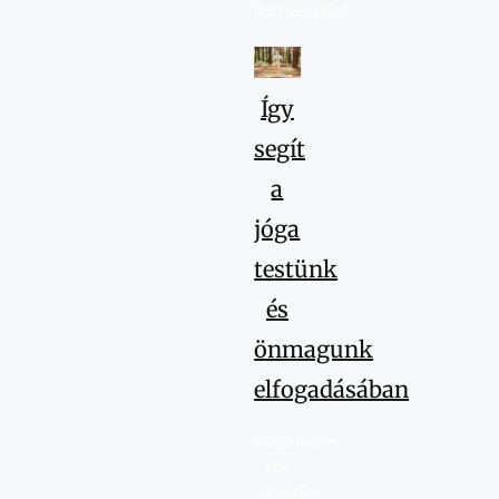
izomvesztést.
Így
segít
a
jóga
testünk
és
önmagunk
elfogadásában
Megérkezel
egy
jógaórára