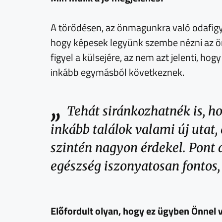
A törődésen, az önmagunkra való odafigye
hogy képesek legyünk szembe nézni az öre
figyel a külsejére, az nem azt jelenti, ho
inkább egymásból következnek.
„
Tehát siránkozhatnék is, h
inkább találok valami új utat,
szintén nagyon érdekel. Pont
egészség iszonyatosan fontos,
Előfordult olyan, hogy ez ügyben Önnel v