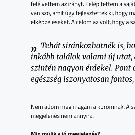
felé vettem az irányt. Felépítettem a saj
van szó, amit úgy fejlesztettek ki, hog
elképzeléseket. A célom az volt, hogy a sz
„
Tehát siránkozhatnék is, h
inkább találok valami új utat,
szintén nagyon érdekel. Pont
egészség iszonyatosan fontos,
Nem adom meg magam a koromnak. A széps
megjelenés nem annyira.
Min múlik a jó megjelenés?