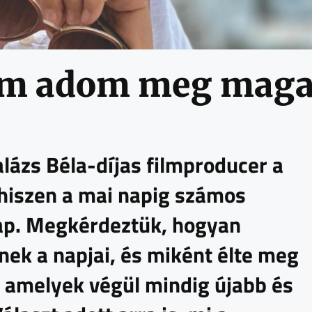
Nem adom meg mag
alázs Béla-díjas filmproducer a
 hiszen a mai napig számos
ap. Megkérdeztük, hogyan
lnek a napjai, és miként élte meg
n, amelyek végül mindig újabb és