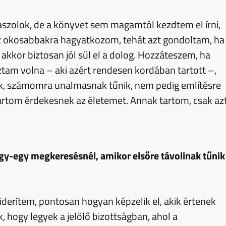
laszolok, de a könyvet sem magamtól kezdtem el írni,
z okosabbakra hagyatkozom, tehát azt gondoltam, ha
 akkor biztosan jól sül el a dolog. Hozzáteszem, ha
tam volna – aki azért rendesen kordában tartott –,
nik, számomra unalmasnak tűnik, nem pedig említésre
tartom érdekesnek az életemet. Annak tartom, csak az
gy-egy megkeresésnél, amikor elsőre távolinak tűnik
iderítem, pontosan hogyan képzelik el, akik értenek
 hogy legyek a jelölő bizottságban, ahol a