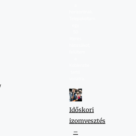
a
horizontnak.
Telepakoltam
egy
50
literes
hátizsákot,
felültem
a
Koblenzbe
tartó
vonatra.
y
Időskori
izomvesztés
–