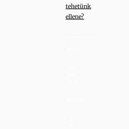
tehetünk
ellene?
Aki
izommunkával
járó
sportot
végez,
jó
eséllyel
sokáig
elkerülheti,
de
minimum
jelentősen
lassíthatja
az
idősödéssel
járó