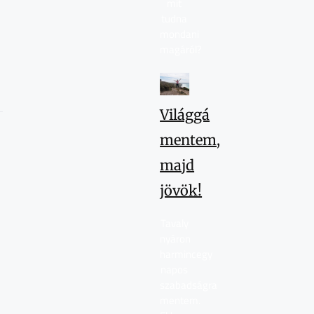
mit
tudna
mondani
magáról?
Világgá
mentem,
majd
jövök!
Tavaly
nyáron
harmincegy
napos
szabadságra
mentem.