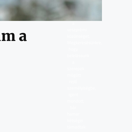
évtizedek
óta
szórakoztatja
a
veszprémi
am a
közönséget.
Megkeresésünkre,
hogy
belelássunk
a
szerepek
mögött
rejlő
személyiségbe,
igent
mondott,
bár
hamar
kétségei
támadtak: