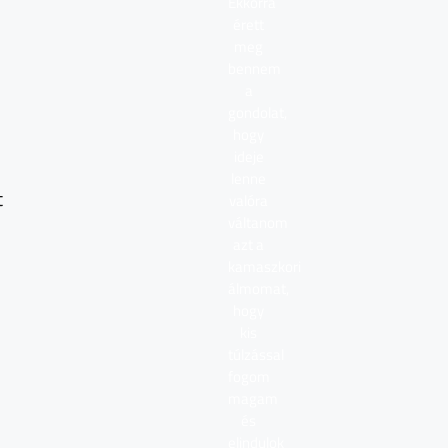
Ekkorra
érett
meg
bennem
a
gondolat,
hogy
ideje
lenne
t
valóra
váltanom
azt a
kamaszkori
álmomat,
hogy
kis
túlzással
fogom
magam
és
elindulok