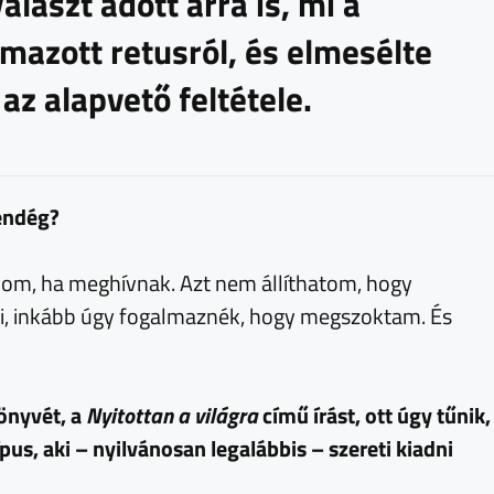
álaszt adott arra is, mi a
mazott retusról, és elmesélte
z alapvető feltétele.
vendég?
, ha meghívnak. Azt nem állíthatom, hogy
i, inkább úgy fogalmaznék, hogy megszoktam. És
könyvét, a
Nyitottan a világra
című írást, ott úgy tűnik,
us, aki – nyilvánosan legalábbis – szereti kiadni