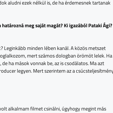
dok aludni ezek nélkül is, de ha érdemesnek tartanak
an határozná meg saját magát? Ki igazából Pataki Ági?
k? Leginkább minden lében kanál. A közös metszet
 foglalkozom, mert számos dologban örömöt lelek. Ha
és, de ha mások vonnak be, az is csodálatos. Ma azt
roducer legyen. Mert szerintem az a csúcsteljesítmén
volt alkalmam filmet csinálni, úgyhogy megint más